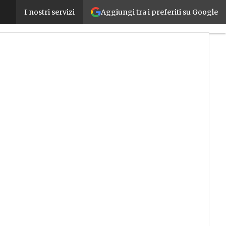
Aggiungi tra i preferiti su Google
Design Thinking, un approccio alternativo all’inn
I nostri servizi