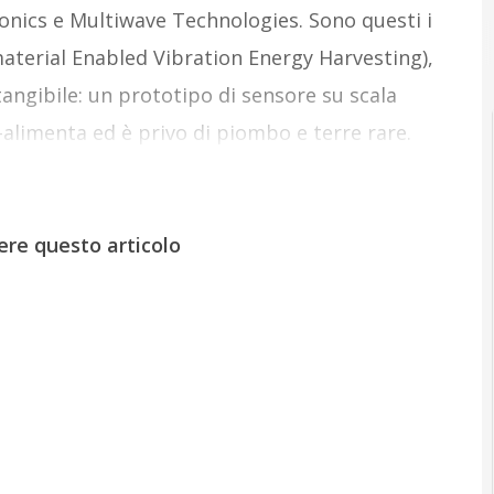
ronics e Multiwave Technologies. Sono questi i
terial Enabled Vibration Energy Harvesting),
tangibile: un prototipo di sensore su scala
alimenta ed è privo di piombo e terre rare.
ere questo articolo