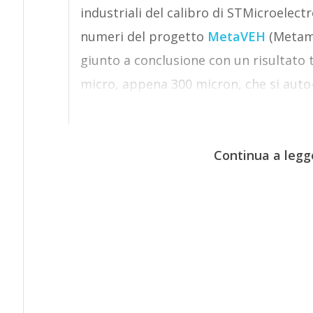
industriali del calibro di STMicroelect
numeri del progetto
MetaVEH
(Metama
giunto a conclusione con un risultato 
micro, appena 300 micron, che si auto-
Continua a legg