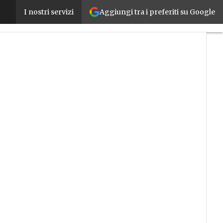
Aggiungi tra i preferiti su Google
Progetto MetaVEH: sensori MEMS miniaturizzati e
I nostri servizi