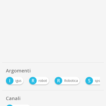
Argomenti
I
R
R
S
igus
robot
Robotica
sps ital
Canali