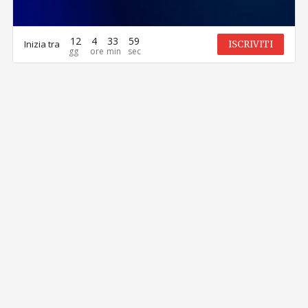
12
4
33
59
Inizia tra
ISCRIVITI