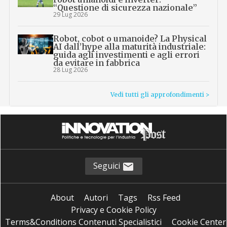
“Questione di sicurezza nazionale”
29 Lug 2026
Robot, cobot o umanoide? La Physical
AI dall’hype alla maturità industriale:
guida agli investimenti e agli errori
da evitare in fabbrica
28 Lug 2026
Vedi tutti gli approfondimenti >
Seguici
About
Autori
Tags
Rss Feed
Privacy e Cookie Policy
Terms&Conditions Contenuti Specialistici
Cookie Center