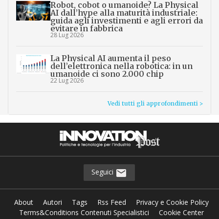
Robot, cobot o umanoide? La Physical
AI dall’hype alla maturità industriale:
guida agli investimenti e agli errori da
evitare in fabbrica
28 Lug 2026
La Physical AI aumenta il peso
dell’elettronica nella robotica: in un
umanoide ci sono 2.000 chip
22 Lug 2026
Vedi tutti gli approfondimenti >
Seguici
About
Autori
Tags
Rss Feed
Privacy e Cookie Policy
Terms&Conditions Contenuti Specialistici
Cookie Center