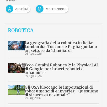
A
M
Attualità
Meccatronica
ROBOTICA
La geografia della robotica in Italia:
Lombardia, Toscana e Puglia guidano
un settore da 1,1 miliardi
06 Ago 2026
Ecco Gemini Robotics 2: la Physical AI
di Google per bracci robotici e
umanoidi
05 Ago 2026
Gli USA bloccano le importazioni di
robot umanoidi e inverter: “Questione
di sicurezza nazionale”
29 Lug 2026