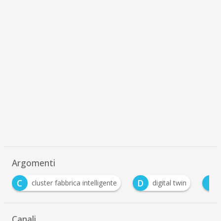
Argomenti
C
D
I
cluster fabbrica intelligente
digital twin
Canali