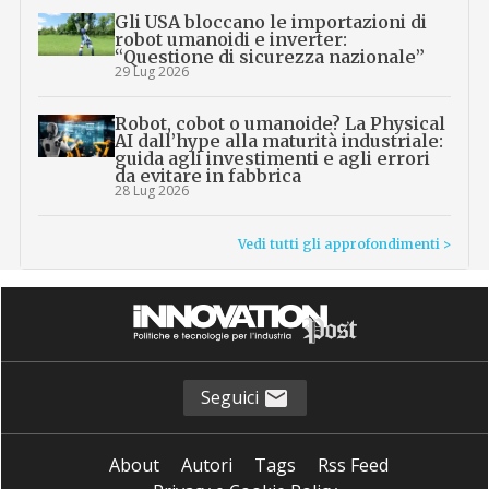
Gli USA bloccano le importazioni di
robot umanoidi e inverter:
“Questione di sicurezza nazionale”
29 Lug 2026
Robot, cobot o umanoide? La Physical
AI dall’hype alla maturità industriale:
guida agli investimenti e agli errori
da evitare in fabbrica
28 Lug 2026
Vedi tutti gli approfondimenti >
Seguici
About
Autori
Tags
Rss Feed