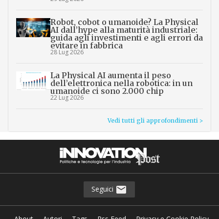
Robot, cobot o umanoide? La Physical
AI dall’hype alla maturità industriale:
guida agli investimenti e agli errori da
evitare in fabbrica
28 Lug 2026
La Physical AI aumenta il peso
dell’elettronica nella robotica: in un
umanoide ci sono 2.000 chip
22 Lug 2026
Vedi tutti gli approfondimenti >
Seguici
About
Autori
Tags
Rss Feed
Privacy e Cookie Policy