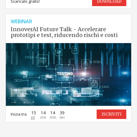
Scaricalo gratis!
DOWNLOAD
WEBINAR
InnoverAI Future Talk - Accelerare
prototipi e test, riducendo rischi e costi
15
14
14
39
Inizia tra
ISCRIVITI