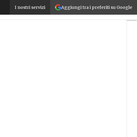
Aggiungi tra i preferiti su Google
Una nuova entità Impresoft a favore della corporate
I nostri servizi