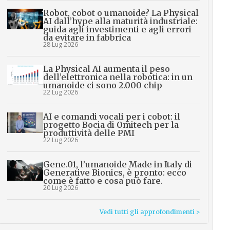
Robot, cobot o umanoide? La Physical
AI dall’hype alla maturità industriale:
guida agli investimenti e agli errori
da evitare in fabbrica
28 Lug 2026
La Physical AI aumenta il peso
dell’elettronica nella robotica: in un
umanoide ci sono 2.000 chip
22 Lug 2026
AI e comandi vocali per i cobot: il
progetto Bocia di Omitech per la
produttività delle PMI
22 Lug 2026
Gene.01, l’umanoide Made in Italy di
Generative Bionics, è pronto: ecco
come è fatto e cosa può fare.
20 Lug 2026
Vedi tutti gli approfondimenti >