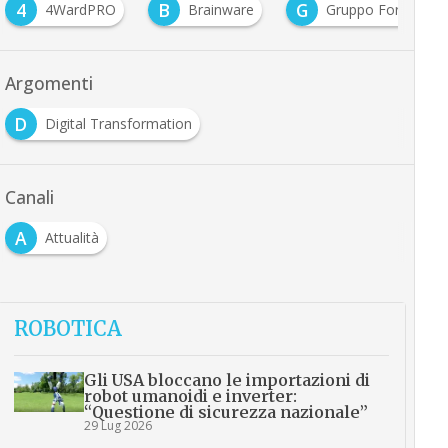
4
B
G
4WardPRO
Brainware
Gruppo Formula
Argomenti
D
Digital Transformation
Canali
A
Attualità
ROBOTICA
Gli USA bloccano le importazioni di
robot umanoidi e inverter:
“Questione di sicurezza nazionale”
29 Lug 2026