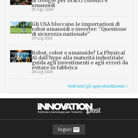
di Google per bracci robotici e
umanoidi
05 Ago 2026
Gli USA bloccano le importazioni di
robot umanoidi e inverter: “Questione
di sicurezza nazionale”
29 Lug 2026
Robot, cobot o umanoide? La Physical
AI dall’hype alla maturità industriale:
guida agli investimenti e agli errori da
evitare in fabbrica
28 Lug 2026
Vedi tutti gli approfondimenti >
Seguici