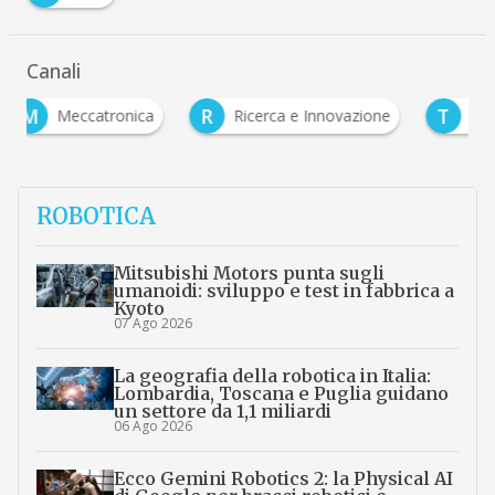
Canali
R
T
tronica
Ricerca e Innovazione
Tecnologie
ROBOTICA
Mitsubishi Motors punta sugli
umanoidi: sviluppo e test in fabbrica a
Kyoto
07 Ago 2026
La geografia della robotica in Italia:
Lombardia, Toscana e Puglia guidano
un settore da 1,1 miliardi
06 Ago 2026
Ecco Gemini Robotics 2: la Physical AI