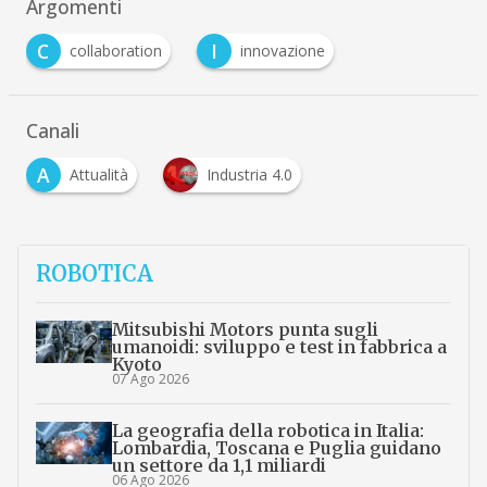
Argomenti
C
I
collaboration
innovazione
Canali
A
Attualità
Industria 4.0
ROBOTICA
Mitsubishi Motors punta sugli
umanoidi: sviluppo e test in fabbrica a
Kyoto
07 Ago 2026
La geografia della robotica in Italia:
Lombardia, Toscana e Puglia guidano
un settore da 1,1 miliardi
06 Ago 2026