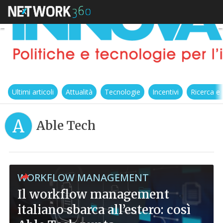
Ultimi articoli
Attualità
Tecnologie
Incentivi
Ricerca e
A
Able Tech
WORKFLOW MANAGEMENT
Il workflow management
italiano sbarca all’estero: così