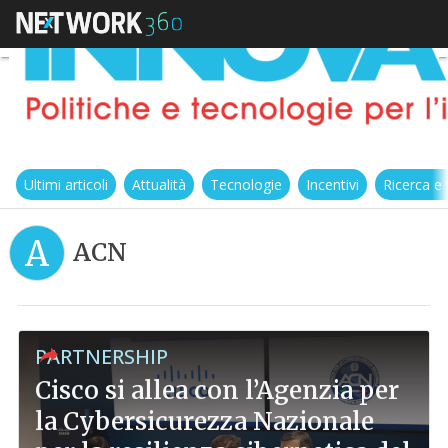
Ultimi articoli
Attualità
Tecnologie
Incentivi
Ricerca e
A
ACN
PARTNERSHIP
Cisco si allea con l’Agenzia per
la Cybersicurezza Nazionale