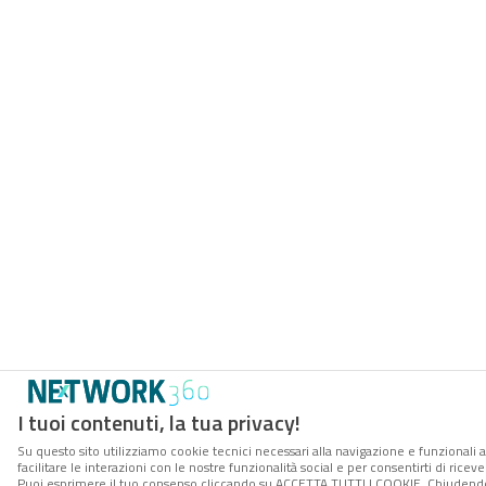
I tuoi contenuti, la tua privacy!
Su questo sito utilizziamo cookie tecnici necessari alla navigazione e funzionali 
facilitare le interazioni con le nostre funzionalità social e per consentirti di rice
Puoi esprimere il tuo consenso cliccando su ACCETTA TUTTI I COOKIE. Chiudendo 