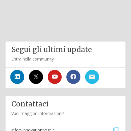
Segui gli ultimi update
Entra nella community
Contattaci
Vuoi maggiori informazioni?
content_copy
info@innovationpost.it