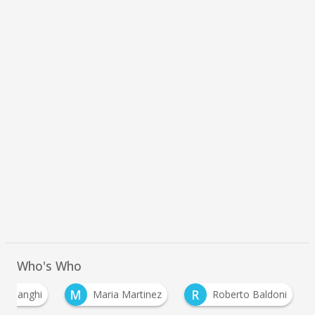
Who's Who
M
R
o Manghi
Maria Martinez
Roberto Baldoni