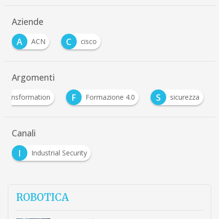
Aziende
A
C
ACN
cisco
Argomenti
F
S
l Transformation
Formazione 4.0
sicurezza
Canali
I
Industrial Security
ROBOTICA