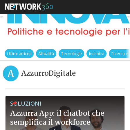
Ultimi articoli
Attualità
Tecnologie
Incentivi
Ricerca e
A
AzzurroDigitale
SOLUZIONI
Azzurra App: il chatbot che
semplifica il workforce