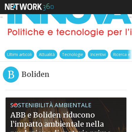
Ultimi articoli
Attualità
Tecnologie
Incentivi
Ricerca e
B
Boliden
SOSTENIBILITÀ AMBIENTALE
ABB e Boliden riducono
l’impatto ambientale nella