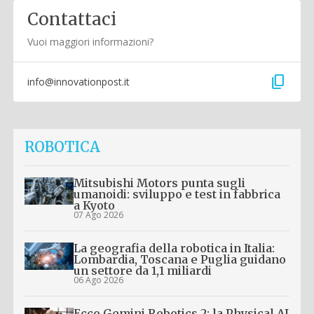
Contattaci
Vuoi maggiori informazioni?
content_copy
info@innovationpost.it
ROBOTICA
Mitsubishi Motors punta sugli
umanoidi: sviluppo e test in fabbrica
a Kyoto
07 Ago 2026
La geografia della robotica in Italia:
Lombardia, Toscana e Puglia guidano
un settore da 1,1 miliardi
06 Ago 2026
Ecco Gemini Robotics 2: la Physical AI