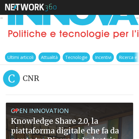
Ultimi articoli
Attualità
Tecnologie
Incentivi
Ricerca e
C
CNR
OPEN INNOVATION
Knowledge Share 2.0, la
piattaforma digitale che fa da