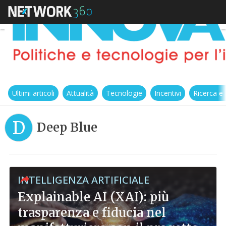
Ultimi articoli
Attualità
Tecnologie
Incentivi
Ricerca e
D
Deep Blue
INTELLIGENZA ARTIFICIALE
Explainable AI (XAI): più
trasparenza e fiducia nel