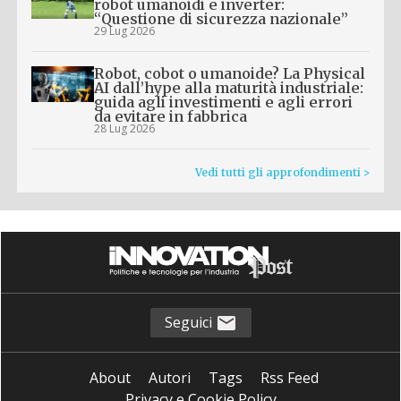
robot umanoidi e inverter:
“Questione di sicurezza nazionale”
29 Lug 2026
Robot, cobot o umanoide? La Physical
AI dall’hype alla maturità industriale:
guida agli investimenti e agli errori
da evitare in fabbrica
28 Lug 2026
Vedi tutti gli approfondimenti >
Seguici
About
Autori
Tags
Rss Feed
Privacy e Cookie Policy