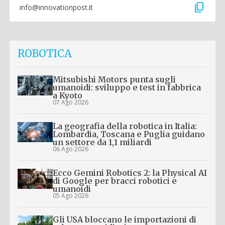
content_copy
info@innovationpost.it
ROBOTICA
Mitsubishi Motors punta sugli
umanoidi: sviluppo e test in fabbrica
a Kyoto
07 Ago 2026
La geografia della robotica in Italia:
Lombardia, Toscana e Puglia guidano
un settore da 1,1 miliardi
06 Ago 2026
Ecco Gemini Robotics 2: la Physical AI
di Google per bracci robotici e
umanoidi
05 Ago 2026
Gli USA bloccano le importazioni di