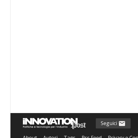
Seguici
About
Autori
Tags
Rss Feed
Privacy e Coo