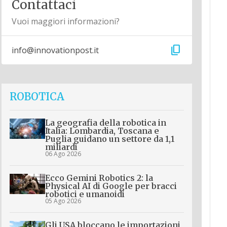
Contattaci
Vuoi maggiori informazioni?
content_copy
info@innovationpost.it
ROBOTICA
La geografia della robotica in
Italia: Lombardia, Toscana e
Puglia guidano un settore da 1,1
miliardi
06 Ago 2026
Ecco Gemini Robotics 2: la
Physical AI di Google per bracci
robotici e umanoidi
05 Ago 2026
Gli USA bloccano le importazioni