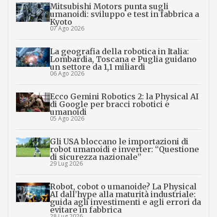
Mitsubishi Motors punta sugli
umanoidi: sviluppo e test in fabbrica a
Kyoto
07 Ago 2026
La geografia della robotica in Italia:
Lombardia, Toscana e Puglia guidano
un settore da 1,1 miliardi
06 Ago 2026
Ecco Gemini Robotics 2: la Physical AI
di Google per bracci robotici e
umanoidi
05 Ago 2026
Gli USA bloccano le importazioni di
robot umanoidi e inverter: “Questione
di sicurezza nazionale”
29 Lug 2026
Robot, cobot o umanoide? La Physical
AI dall’hype alla maturità industriale:
guida agli investimenti e agli errori da
evitare in fabbrica
28 Lug 2026