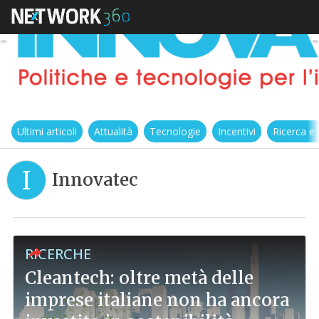
Ultimi articoli
Attualità
Tecnologie
Incentivi
Ricerca e
I
Innovatec
RICERCHE
Cleantech: oltre metà delle
imprese italiane non ha ancora