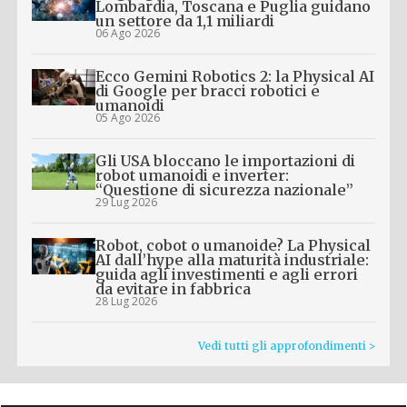
Lombardia, Toscana e Puglia guidano
un settore da 1,1 miliardi
06 Ago 2026
Ecco Gemini Robotics 2: la Physical AI
di Google per bracci robotici e
umanoidi
05 Ago 2026
Gli USA bloccano le importazioni di
robot umanoidi e inverter:
“Questione di sicurezza nazionale”
29 Lug 2026
Robot, cobot o umanoide? La Physical
AI dall’hype alla maturità industriale:
guida agli investimenti e agli errori
da evitare in fabbrica
28 Lug 2026
Vedi tutti gli approfondimenti >