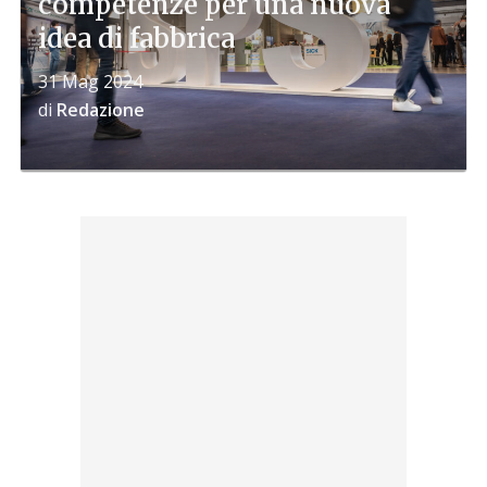
competenze per una nuova
idea di fabbrica
31 Mag 2024
di
Redazione