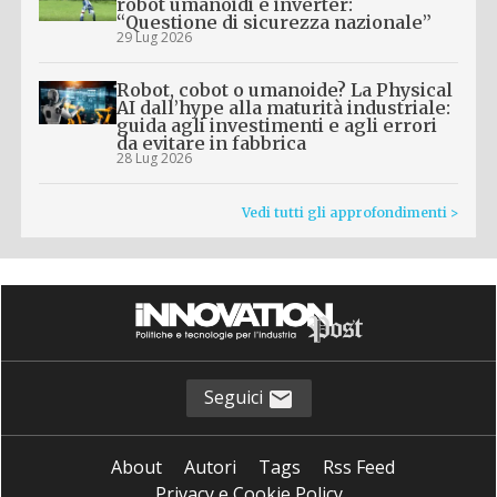
robot umanoidi e inverter:
“Questione di sicurezza nazionale”
29 Lug 2026
Robot, cobot o umanoide? La Physical
AI dall’hype alla maturità industriale:
guida agli investimenti e agli errori
da evitare in fabbrica
28 Lug 2026
Vedi tutti gli approfondimenti >
Seguici
About
Autori
Tags
Rss Feed
Privacy e Cookie Policy