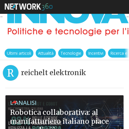
Ultimi articoli
Attualità
Tecnologie
Incentivi
Ricerca e
R
reichelt elektronik
L'ANALISI
Robotica collaborativa: al
manifatturiero italiano piace