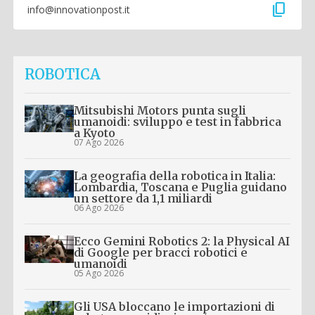
content_copy
info@innovationpost.it
ROBOTICA
Mitsubishi Motors punta sugli
umanoidi: sviluppo e test in fabbrica
a Kyoto
07 Ago 2026
La geografia della robotica in Italia:
Lombardia, Toscana e Puglia guidano
un settore da 1,1 miliardi
06 Ago 2026
Ecco Gemini Robotics 2: la Physical AI
di Google per bracci robotici e
umanoidi
05 Ago 2026
Gli USA bloccano le importazioni di