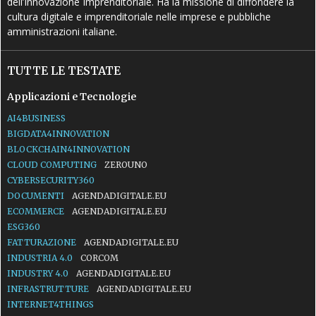
dell’Innovazione Imprenditoriale. Ha la missione di diffondere la
cultura digitale e imprenditoriale nelle imprese e pubbliche
amministrazioni italiane.
TUTTE LE TESTATE
Applicazioni e Tecnologie
AI4BUSINESS
BIGDATA4INNOVATION
BLOCKCHAIN4INNOVATION
CLOUD COMPUTING
ZEROUNO
CYBERSECURITY360
DOCUMENTI
AGENDADIGITALE.EU
ECOMMERCE
AGENDADIGITALE.EU
ESG360
FATTURAZIONE
AGENDADIGITALE.EU
INDUSTRIA 4.0
CORCOM
INDUSTRY 4.0
AGENDADIGITALE.EU
INFRASTRUTTURE
AGENDADIGITALE.EU
INTERNET4THINGS