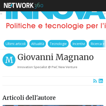
Ultimi articoli
Attualità
Tecnologie
Incentivi
Ricerca e
Giovanni Magnano
M
Innovation Specialist @ PwC New Venture
Articoli dell'autore