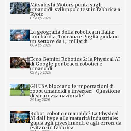
Mitsubishi Motors punta sugli
umanoidi: sviluppo e test in fabbrica a
Kyoto
07 Ago 2026
La geografia della robotica in Italia:
Lombardia, Toscana e Puglia guidano
un settore da 1,1 miliardi
06 Ago 2026
Ecco Gemini Robotics 2: la Physical AI
di Google per bracci robotici e
umanoidi
05 Ago 2026
Gli USA bloccano le importazioni di
robot umanoidi e inverter: “Questione
di sicurezza nazionale”
29 Lug 2026
Robot, cobot o umanoide? La Physical
AI dall’hype alla maturità industriale:
guida agli investimenti e agli errori da
evitare in fabbrica