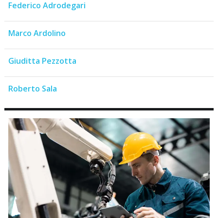
Federico Adrodegari
Marco Ardolino
Giuditta Pezzotta
Roberto Sala