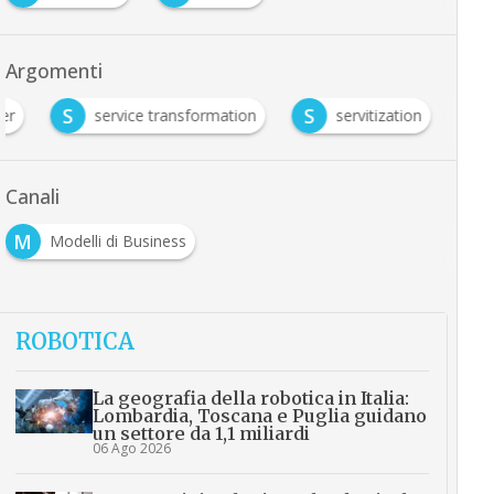
Argomenti
S
S
er
service transformation
servitization
Canali
M
Modelli di Business
ROBOTICA
La geografia della robotica in Italia:
Lombardia, Toscana e Puglia guidano
un settore da 1,1 miliardi
06 Ago 2026