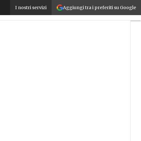
Aggiungi tra i preferiti su Google
Lavapiù affronta la sfida della service transformat
I nostri servizi