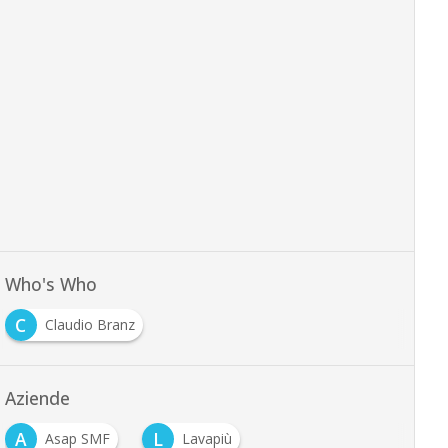
Who's Who
C
Claudio Branz
Aziende
A
L
Asap SMF
Lavapiù