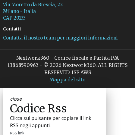
Via Moretto da Brescia, 22
Milano - Italia
CAP 20133
Contatti
Contatta il nostro team per maggiori informazioni
Nextwork360 - Codice fiscale e Partita IVA
13868590962 - © 2026 Nextwork360. ALL RIGHTS
RESERVED. ISP AWS
Mappa del sito
close
Codice Rss
Clicca sul pulsante per copiare il link
RSS negli appunti.
RSS link