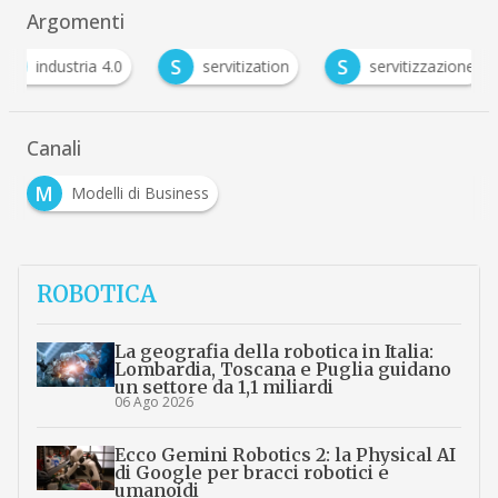
Argomenti
S
S
industria 4.0
servitization
servitizzazione
Canali
M
Modelli di Business
ROBOTICA
La geografia della robotica in Italia:
Lombardia, Toscana e Puglia guidano
un settore da 1,1 miliardi
06 Ago 2026
Ecco Gemini Robotics 2: la Physical AI
di Google per bracci robotici e
umanoidi