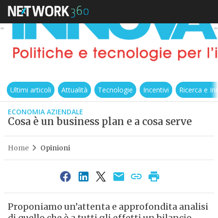
Ultimi articoli
Attualità
Tecnologie
Incentivi
Ricerca e I
ECONOMIA AZIENDALE
Cosa è un business plan e a cosa serve
Home
Opinioni
Proponiamo un’attenta e approfondita analisi
di quello che è a tutti gli effetti un bilancio