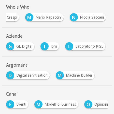
Who's Who
M
N
anni Crespi
Mario Rapaccini
Nicola Saccani
Aziende
I
L
S
Ibm
Laboratorio RISE
Samsung
Argomenti
D
M
Digital servitization
Machine Builder
Canali
M
O
Modelli di Business
Opinioni
Whitepap