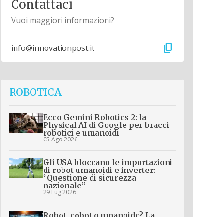
Contattaci
Vuoi maggiori informazioni?
content_copy
info@innovationpost.it
ROBOTICA
Ecco Gemini Robotics 2: la
Physical AI di Google per bracci
robotici e umanoidi
05 Ago 2026
Gli USA bloccano le importazioni
di robot umanoidi e inverter:
“Questione di sicurezza
nazionale”
29 Lug 2026
Robot, cobot o umanoide? La