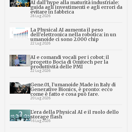
AI dall’hype alla maturità industriale:
guida agli investimenti e agli errori da
evitare in fabbrica
28 Lug 2026
La Physical AI aumenta il peso
dell’elettronica nella robotica: in un
umanoide ci sono 2.000 chip
22 Lug 2026
AI e comandi vocali per i cobot: il
progetto Bocia di Omitech per la
produttività delle PMI
22 Lug 2026
Gene.01, l’umanoide Made in Italy di
Generative Bionics, è pronto: ecco
come è fatto e cosa può fare.
20 Lug 2026
L’era della Physical AI e il ruolo dello
storage flash
16 Lug 2026