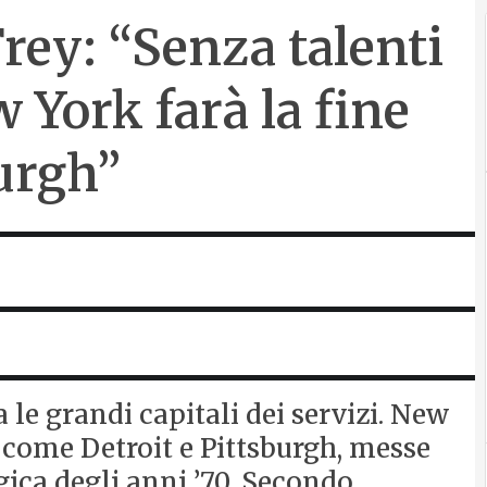
Frey: “Senza talenti
 York farà la fine
burgh”
a le grandi capitali dei servizi. New
à come Detroit e Pittsburgh, messe
gica degli anni ’70. Secondo