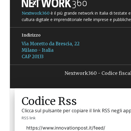
è il più grande network in Italia di testate
Nextwork360
cultura digitale e imprenditoriale nelle imprese e pubbliche
Indirizzo
Via Moretto da Brescia, 22
Milano - Italia
CAP 20133
Nextwork360 - Codice fisca
Codice Rss
Clicca sul pulsante per copiare il link RSS negli app
RSS link