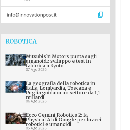
content_copy
info@innovationpost.it
ROBOTICA
Mitsubishi Motors punta sugli
umanoidi: sviluppo e test in
fabbrica a Kyoto
07 Ago 2026
La geografia della robotica in
Italia: Lombardia, Toscana e
Puglia guidano un settore da 1,1
miliardi
06 Ago 2026
Ecco Gemini Robotics 2: la
Physical AI di Google per bracci
robotici e umanoidi
05 Ago 2026