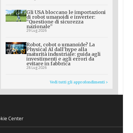
Gli USA bloccano le importazioni
di robot umanoidi e inverter:
“Questione di sicurezza
nazionale”
29 Lug 2026
Robot, cobot o umanoide? La
Physical AI dall’hype alla
maturità industriale: guida agli
investimenti e agli errori da
evitare in fabbrica
28 Lug 2026
Vedi tutti gli approfondimenti >
kie Center