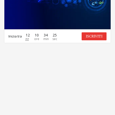
12
10
34
25
Inizia tra
ISCRIVITI