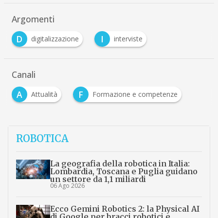
Argomenti
D
I
digitalizzazione
interviste
Canali
A
F
Attualità
Formazione e competenze
ROBOTICA
La geografia della robotica in Italia:
Lombardia, Toscana e Puglia guidano
un settore da 1,1 miliardi
06 Ago 2026
Ecco Gemini Robotics 2: la Physical AI
di Google per bracci robotici e