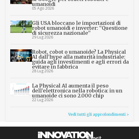
umanoidi
05 Ago 2026
Gli USA bloccano le importazioni di
robot umanoidi e inverter: “Questione
di sicurezza nazionale”
29 Lug 2026
Robot, cobot o umanoide? La Physical
AI dall’hype alla maturità industriale:
guida agli investimenti e agli errori da
evitare in fabbrica
28 Lug 2026
La Physical AI aumenta il peso
dell’elettronica nella robotica: in un
umanoide ci sono 2.000 chip
22 Lug 2026
Vedi tutti gli approfondimenti >