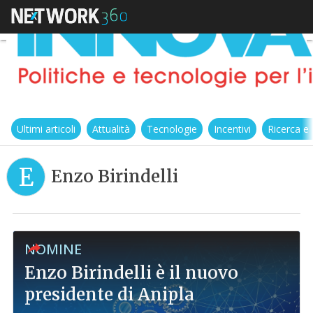
Ultimi articoli
Attualità
Tecnologie
Incentivi
Ricerca e
E
Enzo Birindelli
NOMINE
Enzo Birindelli è il nuovo
presidente di Anipla