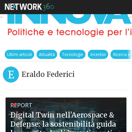
Ultimi articoli
Attualità
Tecnologie
Incentivi
Ricerca e
E
Eraldo Federici
REPORT
Digital Twin nell'Aerospace &
Defense: la sostenibilità guida