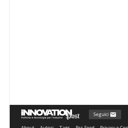
Seguici
About
Autori
Tags
Rss Feed
Privacy e Coo