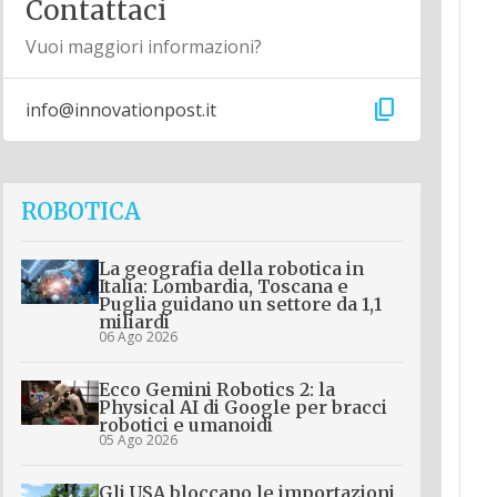
Contattaci
Vuoi maggiori informazioni?
content_copy
info@innovationpost.it
ROBOTICA
La geografia della robotica in
Italia: Lombardia, Toscana e
Puglia guidano un settore da 1,1
miliardi
06 Ago 2026
Ecco Gemini Robotics 2: la
Physical AI di Google per bracci
robotici e umanoidi
05 Ago 2026
Gli USA bloccano le importazioni