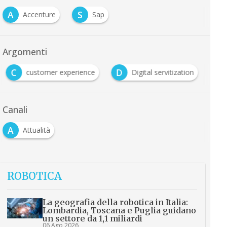
A
S
Accenture
Sap
…
Argomenti
C
D
customer experience
Digital servitization
…
Canali
A
Attualità
ROBOTICA
La geografia della robotica in Italia:
Lombardia, Toscana e Puglia guidano
un settore da 1,1 miliardi
06 Ago 2026