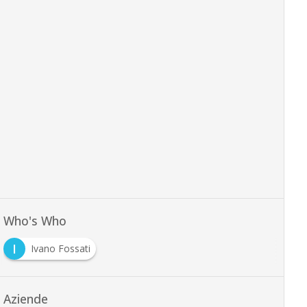
Who's Who
I
Ivano Fossati
Aziende