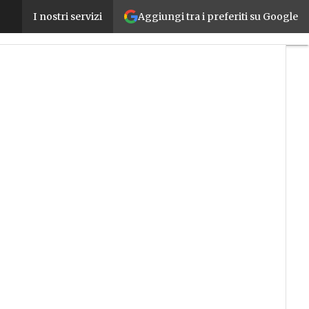
Aggiungi tra i preferiti su Google
Gruppo Cimbali sceglie la piattaforma SAP di e
I nostri servizi