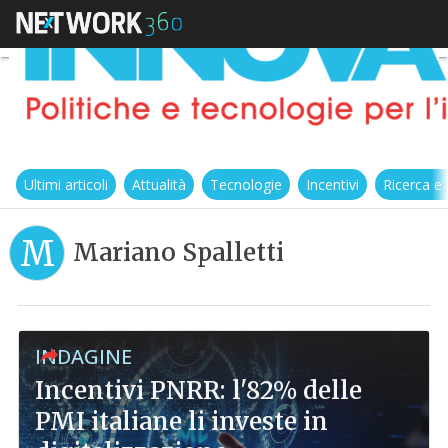
Ultimi articoli
Attualità
Tecnologie
Incentivi
Ricerca e
M
Mariano Spalletti
INDAGINE
Incentivi PNRR: l'82% delle
PMI italiane li investe in