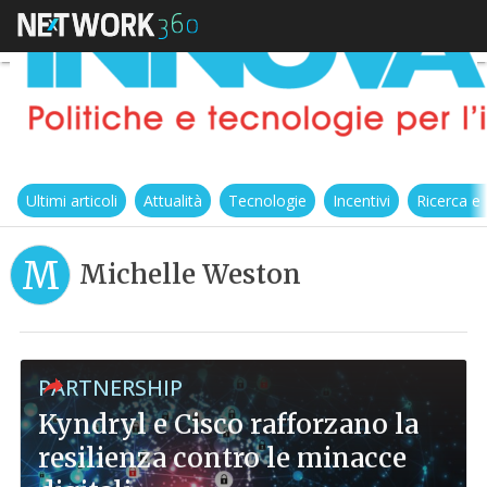
Ultimi articoli
Attualità
Tecnologie
Incentivi
Ricerca e
M
Michelle Weston
PARTNERSHIP
Kyndryl e Cisco rafforzano la
resilienza contro le minacce