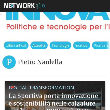
Ultimi articoli
Attualità
Tecnologie
Incentivi
Ricerca e
P
Pietro Nardella
DIGITAL TRANSFORMATION
La Sportiva porta innovazione
e sostenibilità nelle calzature