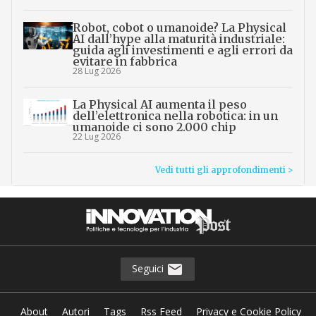
Robot, cobot o umanoide? La Physical
AI dall’hype alla maturità industriale:
guida agli investimenti e agli errori da
evitare in fabbrica
28 Lug 2026
La Physical AI aumenta il peso
dell’elettronica nella robotica: in un
umanoide ci sono 2.000 chip
22 Lug 2026
Vedi tutti gli approfondimenti >
Seguici
About
Autori
Tags
Rss Feed
Privacy e Cookie Policy