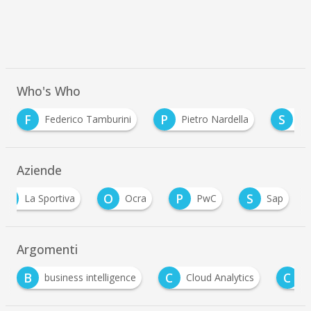
Who's Who
P
S
Tamburini
Pietro Nardella
Stefano Spiniello
…
Aziende
L
O
P
S
La Sportiva
Ocra
PwC
Sap
Argomenti
C
C
E
Cloud Analytics
cybersecurity
ERP
…