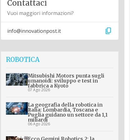
Contattaci
Vuoi maggiori informazioni?
content_copy
info@innovationpost.it
ROBOTICA
Mitsubishi Motors punta sugli
umanoidi: sviluppo e test in
fabbrica a Kyoto
07 Ago 2026
La geografia della robotica in
Italia: Lombardia, Toscana e
Puglia guidano un settore da 1,1
miliardi
06 Ago 2026
Ecco Gemini Robotics 2: la