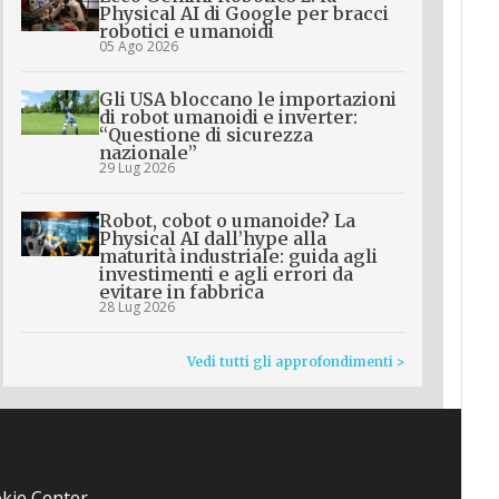
Physical AI di Google per bracci
robotici e umanoidi
05 Ago 2026
Gli USA bloccano le importazioni
di robot umanoidi e inverter:
“Questione di sicurezza
nazionale”
29 Lug 2026
Robot, cobot o umanoide? La
Physical AI dall’hype alla
maturità industriale: guida agli
investimenti e agli errori da
evitare in fabbrica
28 Lug 2026
Vedi tutti gli approfondimenti >
kie Center