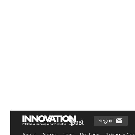
Seguici
About
Autori
Tags
Rss Feed
Privacy e Coo