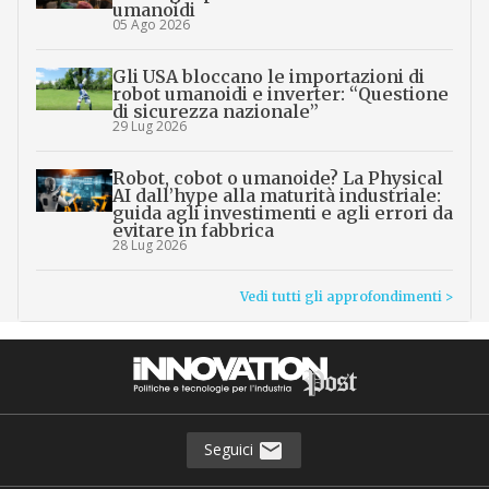
umanoidi
05 Ago 2026
Gli USA bloccano le importazioni di
robot umanoidi e inverter: “Questione
di sicurezza nazionale”
29 Lug 2026
Robot, cobot o umanoide? La Physical
AI dall’hype alla maturità industriale:
guida agli investimenti e agli errori da
evitare in fabbrica
28 Lug 2026
Vedi tutti gli approfondimenti >
Seguici