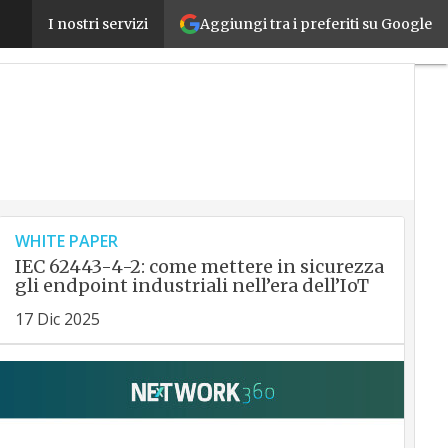
Iperammortamento 2026: l’interconnessione sarà il v
Aggiungi tra i preferiti su Google
I nostri servizi
WHITE PAPER
IEC 62443-4-2: come mettere in sicurezza
gli endpoint industriali nell’era dell’IoT
17 Dic 2025