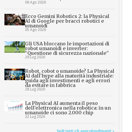
06 Ago 2026
Ecco Gemini Robotics 2: la Physical
AI di Google per bracci robotici e
umanoidi
05 Ago 2026
Gli USA bloccano le importazioni di
robot umanoidi e inverter:
“Questione di sicurezza nazionale”
29 Lug 2026
Robot, cobot o umanoide? La Physical
AI dall’hype alla maturità industriale:
guida agli investimenti e agli errori
da evitare in fabbrica
28 Lug 2026
La Physical AI aumenta il peso
dell’elettronica nella robotica: in un
umanoide ci sono 2.000 chip
22 Lug 2026
Vedi tutti gli approfondimenti >