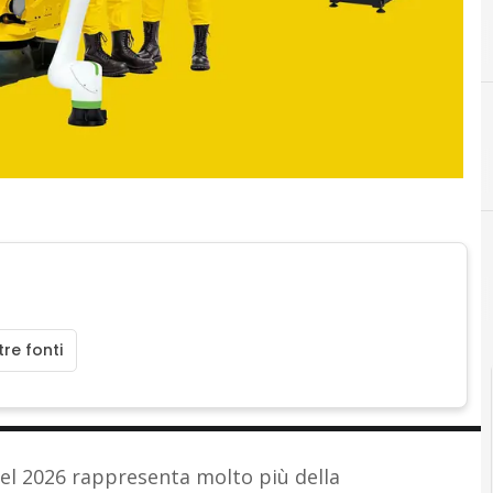
F
factory 4.0 smart
A
Automazione industriale
re fonti
el 2026 rappresenta molto più della