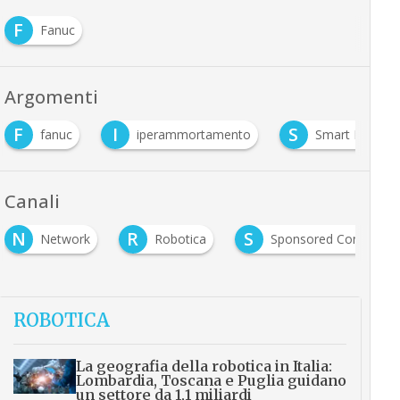
F
Fanuc
Argomenti
F
I
S
fanuc
iperammortamento
Smart FActory
Canali
N
R
S
Network
Robotica
Sponsored Content
ROBOTICA
La geografia della robotica in Italia:
Lombardia, Toscana e Puglia guidano
un settore da 1,1 miliardi