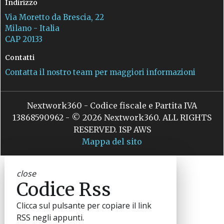
Indirizzo
Via Moretto da Brescia, 22
Milano - Italia
CAP 20133
Contatti
Contatta il nostro team per maggiori informazioni
Nextwork360 - Codice fiscale e Partita IVA
13868590962 - © 2026 Nextwork360. ALL RIGHTS
RESERVED. ISP AWS
Mappa del sito
close
Codice Rss
Clicca sul pulsante per copiare il link
RSS negli appunti.