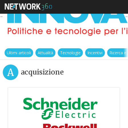
Ultimi articoli
Attualità
Tecnologie
Incentivi
Ricerca e
A
acquisizione