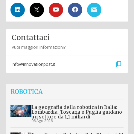
Contattaci
Vuoi maggiori informazioni?
content_copy
info@innovationpost.it
ROBOTICA
La geografia della robotica in Italia:
Lombardia, Toscana e Puglia guidano
un settore da 1,1 miliardi
06 Ago 2026