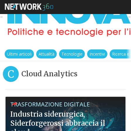
Ultimi articoli
Attualità
Tecnologie
Incentivi
Ricerca e
C
Cloud Analytics
TRASFORMAZIONE DIGITALE
Industria siderurgica,
Siderforgerossi abbraccia il