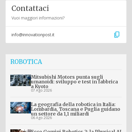
Contattaci
Vuoi maggiori informazioni?
content_copy
info@innovationpost.it
ROBOTICA
Mitsubishi Motors punta sugli
umanoidi: sviluppo e test in fabbrica
a Kyoto
07 Ago 2026
La geografia della robotica in Italia:
Lombardia, Toscana e Puglia guidano
un settore da 1,1 miliardi
06 Ago 2026
Ecco Gemini Robotics 2: la Physical AI